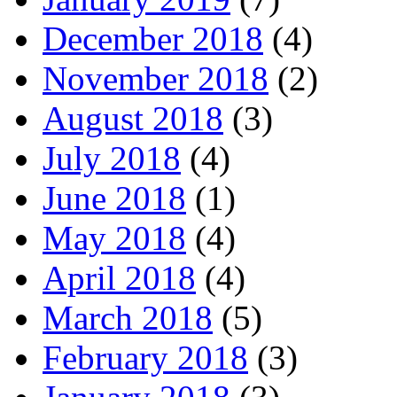
December 2018
(4)
November 2018
(2)
August 2018
(3)
July 2018
(4)
June 2018
(1)
May 2018
(4)
April 2018
(4)
March 2018
(5)
February 2018
(3)