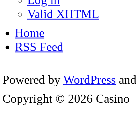
Valid XHTML
Home
RSS Feed
Powered by
WordPress
and
Copyright © 2026 Casino