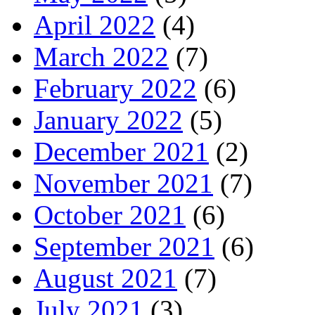
April 2022
(4)
March 2022
(7)
February 2022
(6)
January 2022
(5)
December 2021
(2)
November 2021
(7)
October 2021
(6)
September 2021
(6)
August 2021
(7)
July 2021
(3)