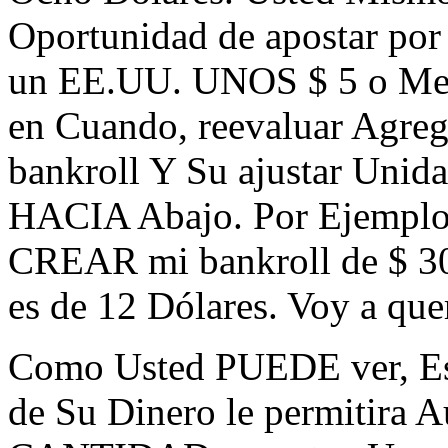
Oportunidad de apostar por 
un EE.UU. UNOS $ 5 o Meno
en Cuando, reevaluar Agreg
bankroll Y Su ajustar Unid
HACIA Abajo. Por Ejemplo,
CREAR mi bankroll de $ 30
es de 12 Dólares. Voy a qu
Como Usted PUEDE ver, Est
de Su Dinero le permitira 