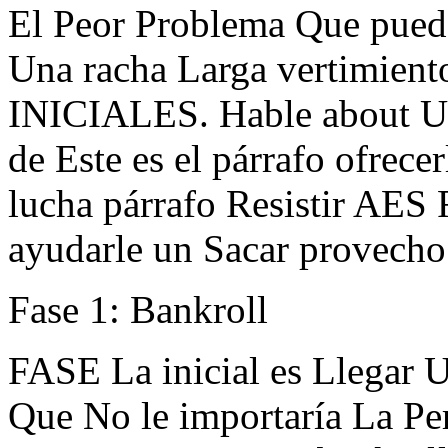
El Peor Problema Que pued
Una racha Larga vertimie
INICIALES. Hable about Un
de Este es el párrafo ofre
lucha párrafo Resistir AES 
ayudarle un Sacar provecho
Fase 1: Bankroll
FASE La inicial es Llega
Que No le importaría La Per