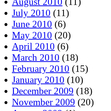
August 2010
(11)
July 2010
(11)
June 2010
(6)
May 2010
(20)
April 2010
(6)
March 2010
(18)
February 2010
(15)
January 2010
(10)
December 2009
(18)
November 2009
(20)