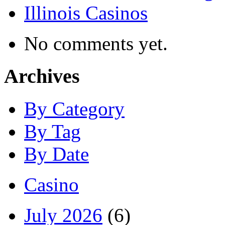
Illinois Casinos
No comments yet.
Archives
By Category
By Tag
By Date
Casino
July 2026
(6)