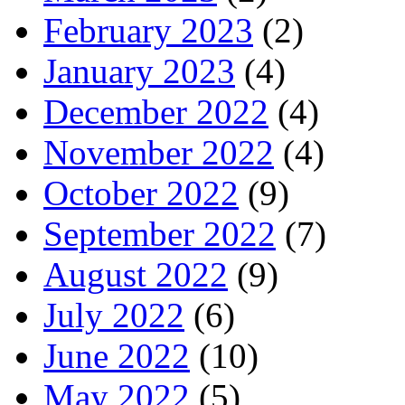
February 2023
(2)
January 2023
(4)
December 2022
(4)
November 2022
(4)
October 2022
(9)
September 2022
(7)
August 2022
(9)
July 2022
(6)
June 2022
(10)
May 2022
(5)