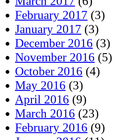
March 2017
(6)
February 2017
(3)
January 2017
(3)
December 2016
(3)
November 2016
(5)
October 2016
(4)
May 2016
(3)
April 2016
(9)
March 2016
(23)
February 2016
(9)