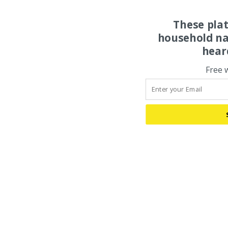
These pla
household na
hear
Free 